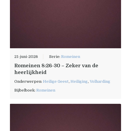
21-juni-2026
Serie:
Romeinen
Romeinen 8:26-30 – Zeker van de
heerlijkheid
Onderwerpen:
Heilige Geest
,
Heiliging
,
Volharding
Bijbelboek:
Romeinen