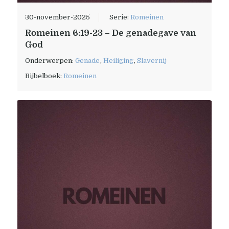
30-november-2025
Serie:
Romeinen
Romeinen 6:19-23 – De genadegave van
God
Onderwerpen:
Genade
,
Heiliging
,
Slavernij
Bijbelboek:
Romeinen