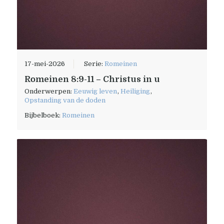
17-mei-2026
Serie:
Romeinen
Romeinen 8:9-11 – Christus in u
Onderwerpen:
Eeuwig leven
,
Heiliging
,
Opstanding van de doden
Bijbelboek:
Romeinen