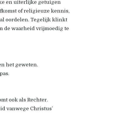
e en uiterlijke getuigen
verlagen.
komst of religieuze kennis,
l oordelen. Tegelijk klinkt
m de waarheid vrijmoedig te
en het geweten.
pas.
omt ook als Rechter.
eid vanwege Christus’