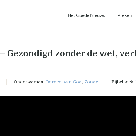
Het Goede Nieuws
Preken
– Gezondigd zonder de wet, ver
n
Onderwerpen:
Oordeel van God
,
Zonde
Bijbelboek: