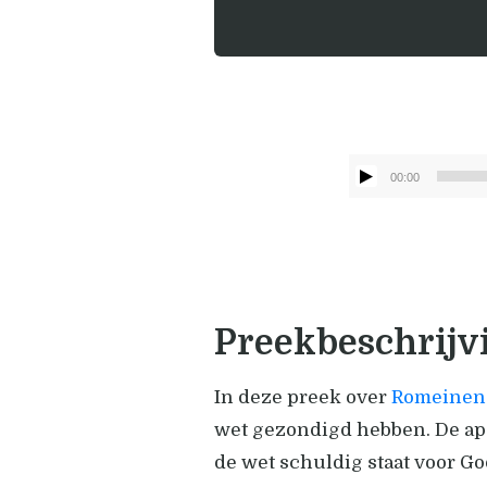
00:00
Preekbeschrijv
In deze preek over
Romeinen 
wet gezondigd hebben. De apo
de wet schuldig staat voor G