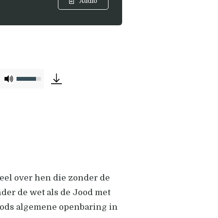
Audio
Gebruik
Omhoog/Omlaag
pijltoetsen
om
het
volume
te
deel over hen die zonder de
verhogen
der de wet als de Jood met
of
 Gods algemene openbaring in
te