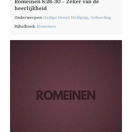
Romeinen 8:26-30 – Zeker van de
heerlijkheid
Onderwerpen:
Heilige Geest
,
Heiliging
,
Volharding
Bijbelboek:
Romeinen