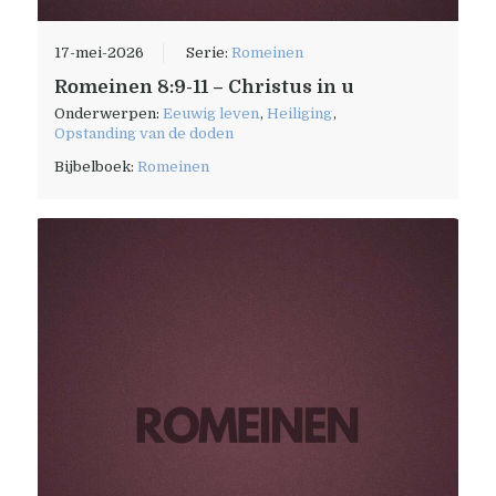
17-mei-2026
Serie:
Romeinen
Romeinen 8:9-11 – Christus in u
Onderwerpen:
Eeuwig leven
,
Heiliging
,
Opstanding van de doden
Bijbelboek:
Romeinen