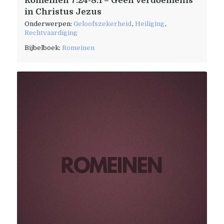
Romeinen 7:24-8:1 – Geen verdoemenis
in Christus Jezus
Onderwerpen:
Geloofszekerheid
,
Heiliging
,
Rechtvaardiging
Bijbelboek:
Romeinen