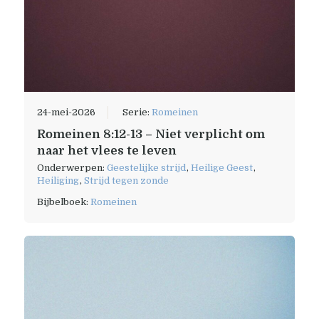
24-mei-2026
Serie:
Romeinen
Romeinen 8:12-13 – Niet verplicht om
naar het vlees te leven
Onderwerpen:
Geestelijke strijd
,
Heilige Geest
,
Heiliging
,
Strijd tegen zonde
Bijbelboek:
Romeinen