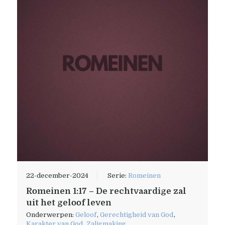
22-december-2024
Serie:
Romeinen
Romeinen 1:17 – De rechtvaardige zal
uit het geloof leven
Onderwerpen:
Geloof
,
Gerechtigheid van God
,
Karakter van God
,
Zaligmaking