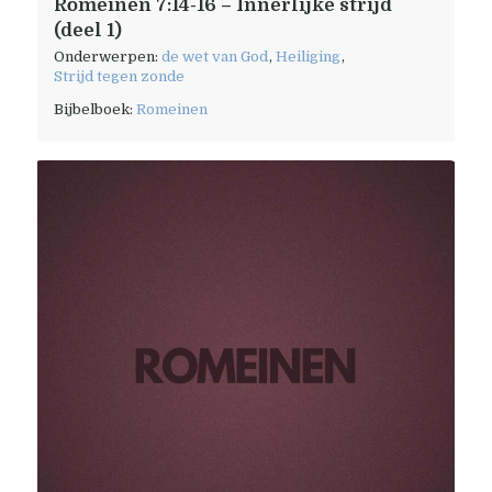
Romeinen 7:14-16 – Innerlijke strijd
(deel 1)
Onderwerpen:
de wet van God
,
Heiliging
,
Strijd tegen zonde
Bijbelboek:
Romeinen