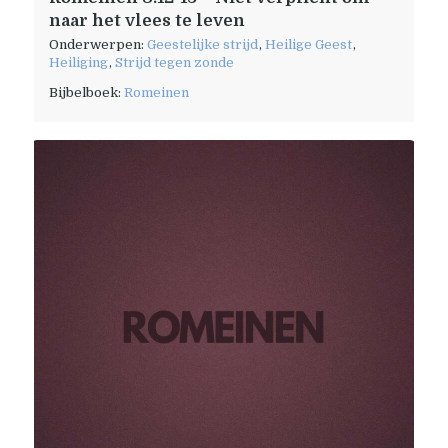
naar het vlees te leven
Onderwerpen:
Geestelijke strijd
,
Heilige Geest
,
Heiliging
,
Strijd tegen zonde
Bijbelboek:
Romeinen