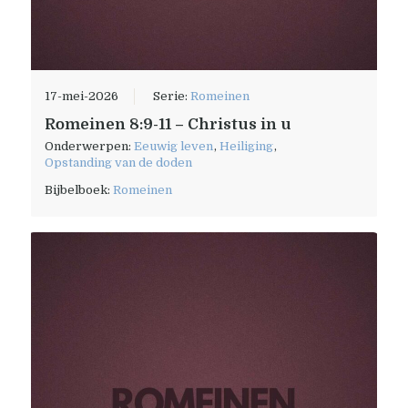
17-mei-2026
Serie:
Romeinen
Romeinen 8:9-11 – Christus in u
Onderwerpen:
Eeuwig leven
,
Heiliging
,
Opstanding van de doden
Bijbelboek:
Romeinen