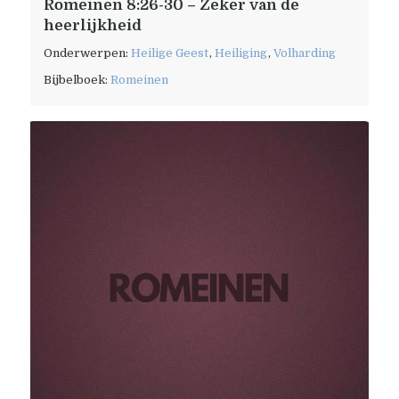
Romeinen 8:26-30 – Zeker van de
heerlijkheid
Onderwerpen:
Heilige Geest
,
Heiliging
,
Volharding
Bijbelboek:
Romeinen