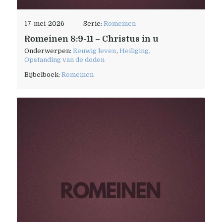
17-mei-2026
Serie:
Romeinen
Romeinen 8:9-11 – Christus in u
Onderwerpen:
Eeuwig leven
,
Heiliging
,
Opstanding van de doden
Bijbelboek:
Romeinen