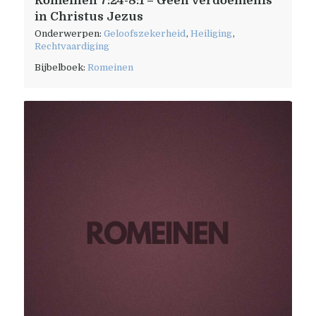
Romeinen 7:24-8:1 – Geen verdoemenis
in Christus Jezus
Onderwerpen:
Geloofszekerheid
,
Heiliging
,
Rechtvaardiging
Bijbelboek:
Romeinen