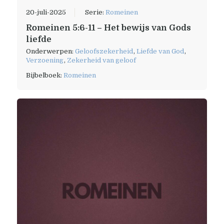
20-juli-2025
Serie:
Romeinen
Romeinen 5:6-11 – Het bewijs van Gods
liefde
Onderwerpen:
Geloofszekerheid
,
Liefde van God
,
Verzoening
,
Zekerheid van geloof
Bijbelboek:
Romeinen