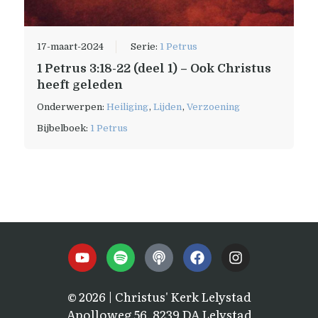
17-maart-2024
Serie:
1 Petrus
1 Petrus 3:18-22 (deel 1) – Ook Christus
heeft geleden
Onderwerpen:
Heiliging
,
Lijden
,
Verzoening
Bijbelboek:
1 Petrus
© 2026 | Christus' Kerk Lelystad
Apolloweg 56, 8239 DA Lelystad