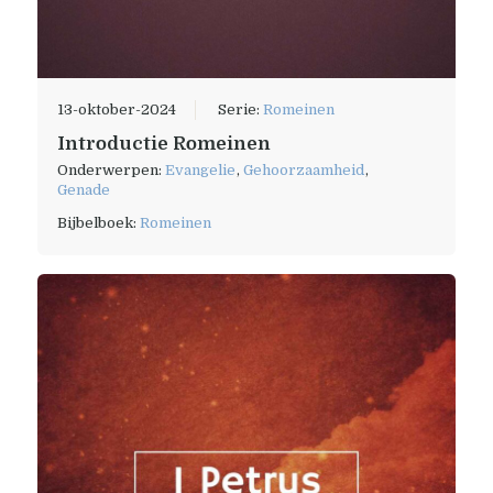
13-oktober-2024
Serie:
Romeinen
Introductie Romeinen
Onderwerpen:
Evangelie
,
Gehoorzaamheid
,
Genade
Bijbelboek:
Romeinen