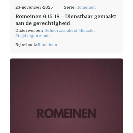
23-november-2025
Serie:
Romeinen
Romeinen 6:15-18 – Dienstbaar gemaakt
aan de gerechtigheid
Onderwerpen:
Gehoorzaamheid
,
Genade
,
Strijd tegen zonde
Bijbelboek:
Romeinen