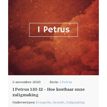
5-november-2023
Serie:
1 Petrus
1 Petrus 1:10-12 – Hoe kostbaar onze
zaligmaking
Onderwerpen:
Evangelie
,
Genade
,
Zaligmaking