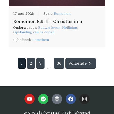
17-mei-2026
Serie:
Romeinen
Romeinen 8:9-11 – Christus in u
Onderwerpen:
Eeuwig leven
,
Heiliging
,
Opstanding van de doden
Bijbelboek:
Romeinen
1
2
3
36
Volgende
...
© 2026 | Christus' Kerk Lelystad