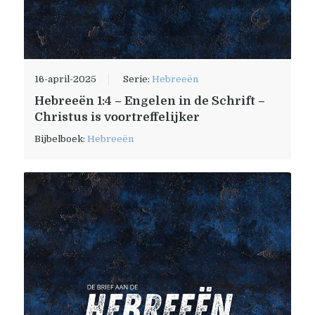
16-april-2025
Serie:
Hebreeën
Hebreeën 1:4 – Engelen in de Schrift –
Christus is voortreffelijker
Bijbelboek:
Hebreeën