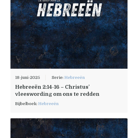
18-juni-2025
Serie:
Hebreeën
Hebreeën 2:14-16 – Christus’
vleeswording om ons te redden
Bijbelboek:
Hebreeën