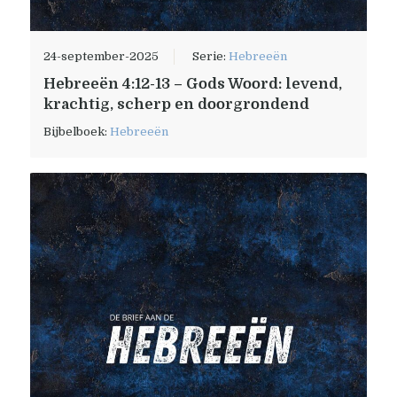
24-september-2025
Serie:
Hebreeën
Hebreeën 4:12-13 – Gods Woord: levend,
krachtig, scherp en doorgrondend
Bijbelboek:
Hebreeën