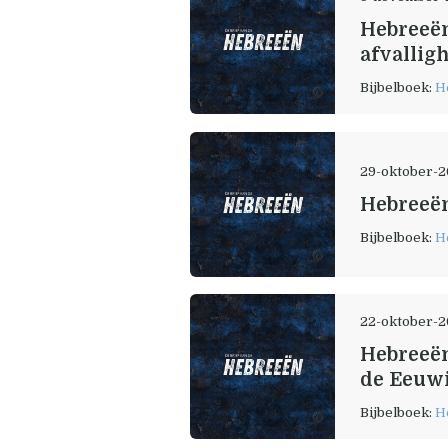
Hebreeën
afvallig
Bijbelboek:
H
29-oktober-
Hebreeën
Bijbelboek:
H
22-oktober-
Hebreeën
de Eeuwi
Bijbelboek:
H