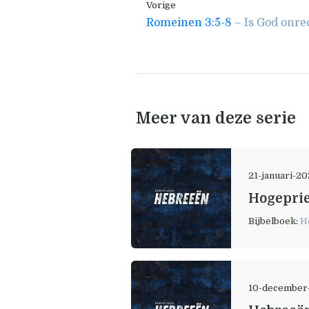
Vorige
Romeinen 3:5-8
– Is God onrec
Meer van deze serie
21-januari-2
Hogeprie
Bijbelboek:
H
10-december