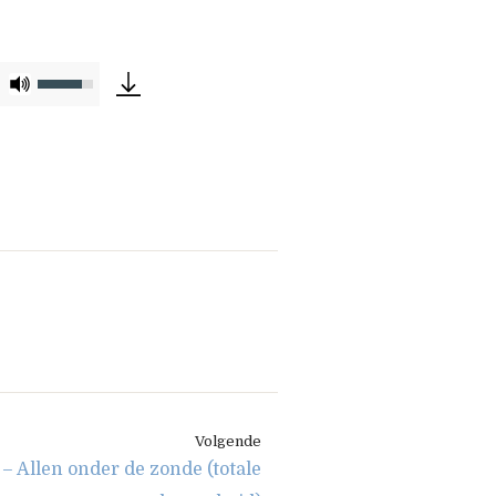
Gebruik
Omhoog/Omlaag
pijltoetsen
om
het
volume
te
verhogen
of
te
verlagen.
Volgende
– Allen onder de zonde (totale