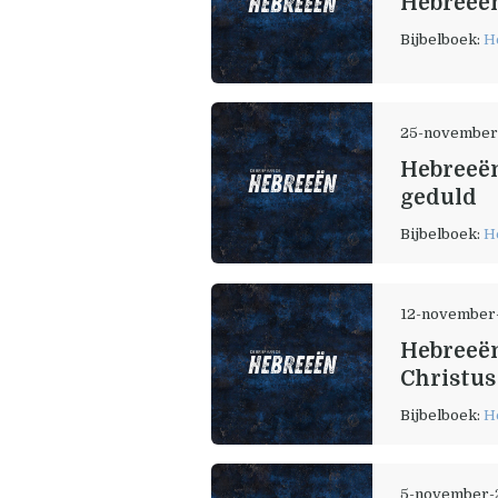
Hebreeën
Bijbelboek:
H
25-november
Hebreeën
geduld
Bijbelboek:
H
12-november
Hebreeën
Christus
Bijbelboek:
H
5-november-