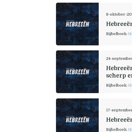
8-oktober-2
Hebreeën
Bijbelboek:
H
24-septembe
Hebreeën
scherp 
Bijbelboek:
H
17-septembe
Hebreeën 
Bijbelboek:
H