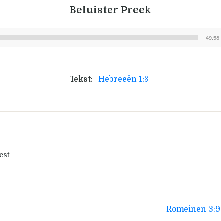
Beluister Preek
49:58
Audiospeler
Tekst:
Hebreeën 1:3
est
Romeinen 3:9