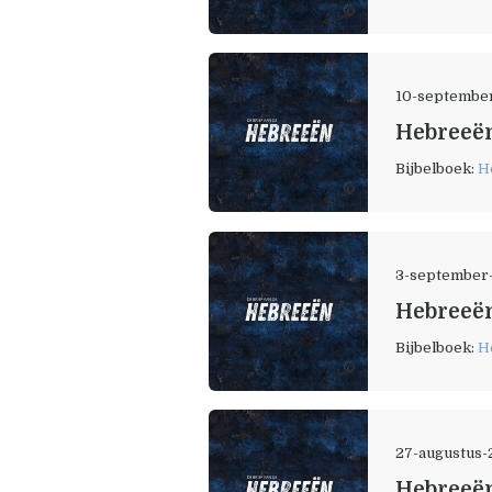
10-septembe
Hebreeën
Bijbelboek:
H
3-september
Hebreeën
Bijbelboek:
H
27-augustus
Hebreeën