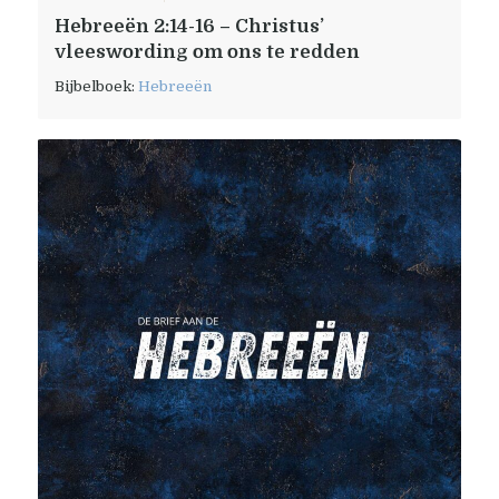
Hebreeën 2:14-16 – Christus’
vleeswording om ons te redden
Bijbelboek:
Hebreeën