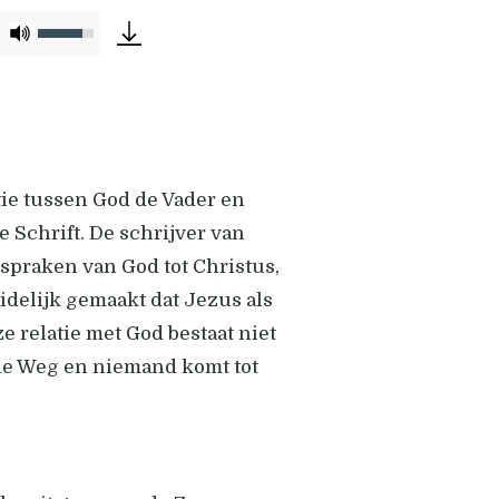
Gebruik
Omhoog/Omlaag
pijltoetsen
om
het
volume
tie tussen God de Vader en
te
 Schrift. De schrijver van
verhogen
spraken van God tot Christus,
of
idelijk gemaakt dat Jezus als
te
 relatie met God bestaat niet
verlagen.
s de Weg en niemand komt tot