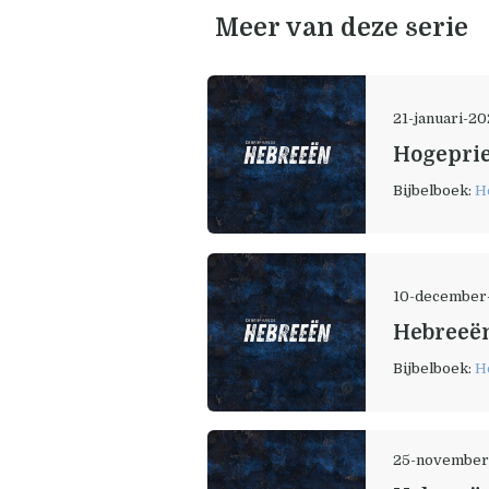
Meer van deze serie
21-januari-2
Hogeprie
Bijbelboek:
H
10-december
Hebreeën
Bijbelboek:
H
25-november