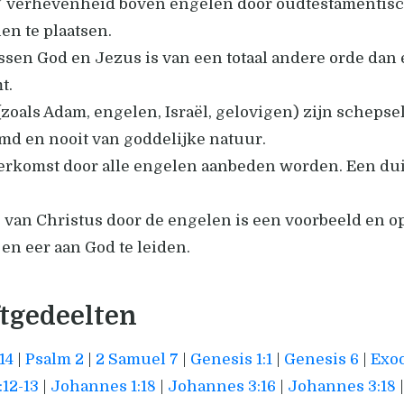
s’ verhevenheid boven engelen door oudtestamentisc
en te plaatsen.
ssen God en Jezus is van een totaal andere orde dan 
t.
(zoals Adam, engelen, Israël, gelovigen) zijn schep
md en nooit van goddelijke natuur.
derkomst door alle engelen aanbeden worden. Een dui
van Christus door de engelen is een voorbeeld en op
 en eer aan God te leiden.
ftgedeelten
14
|
Psalm 2
|
2 Samuel 7
|
Genesis 1:1
|
Genesis 6
|
Exod
12-13
|
Johannes 1:18
|
Johannes 3:16
|
Johannes 3:18