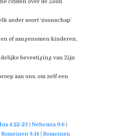
he citaten over de Zoon
elk ander soort ‘zoonschap’
selen of aangenomen kinderen,
delijke bevestiging van Zijn
roep aan ons, om zelf een
us 4:22-23
|
Nehemia 9:6
|
|
Romeinen 8:14
|
Romeinen