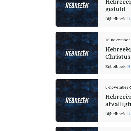
Hebreeën
geduld
Bijbelboek:
H
12-november
Hebreeën
Christus
Bijbelboek:
H
5-november-
Hebreeën
afvallig
Bijbelboek:
H