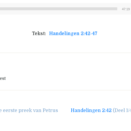
47:19
Audiospeler
Tekst:
Handelingen 2:42-47
est
e eerste preek van Petrus
Handelingen 2:42
(Deel 1/