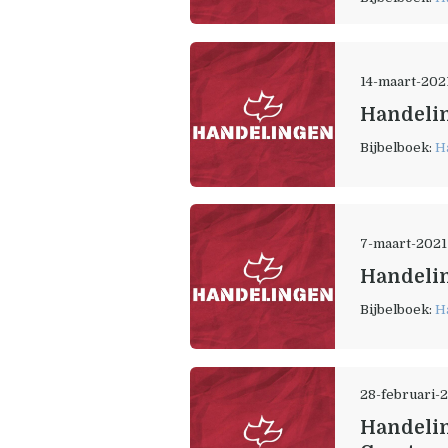
14-maart-202
Handelin
Bijbelboek:
H
7-maart-2021
Handelin
Bijbelboek:
H
28-februari-
Handelin