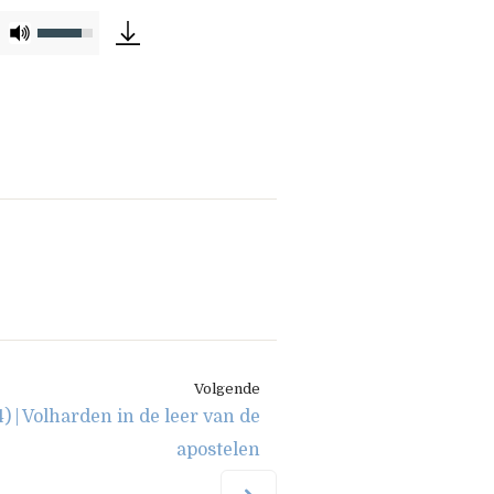
Gebruik
Omhoog/Omlaag
pijltoetsen
om
het
volume
te
verhogen
of
te
verlagen.
Volgende
4) | Volharden in de leer van de
apostelen