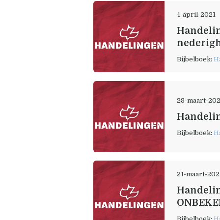
4-april-2021
Handeling
nederig
Bijbelboek:
H
28-maart-20
Handelin
Bijbelboek:
H
21-maart-202
Handelin
ONBEKEN
Bijbelboek:
H