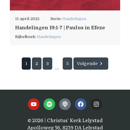
11-april-2021
Serie:
Handelingen
Handelingen 19:1-7 | Paulus in Efeze
Bijbelboek:
Handelingen
1
2
3
5
Volgende
...
© 2026 | Christus' Kerk Lelystad
Apolloweg 56, 8239 DA Lelystad