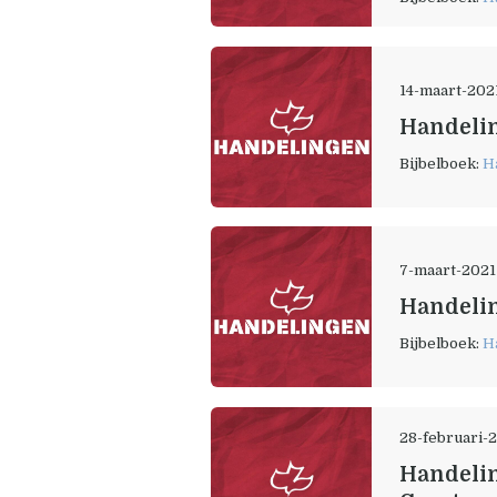
14-maart-202
Handelin
Bijbelboek:
H
7-maart-2021
Handelin
Bijbelboek:
H
28-februari-
Handelin