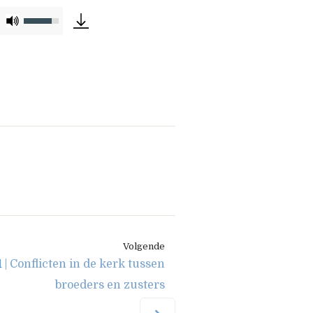
Gebruik
Omhoog/Omlaag
pijltoetsen
om
het
volume
te
verhogen
of
te
verlagen.
Volgende
1
| Conflicten in de kerk tussen
broeders en zusters