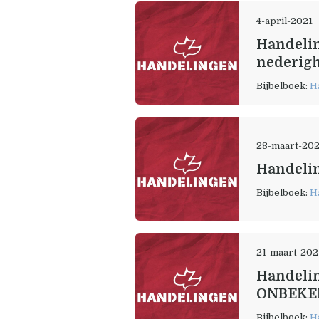
4-april-2021
Handeling
nederig
Bijbelboek:
H
28-maart-20
Handelin
Bijbelboek:
H
21-maart-202
Handelin
ONBEKEN
Bijbelboek:
H