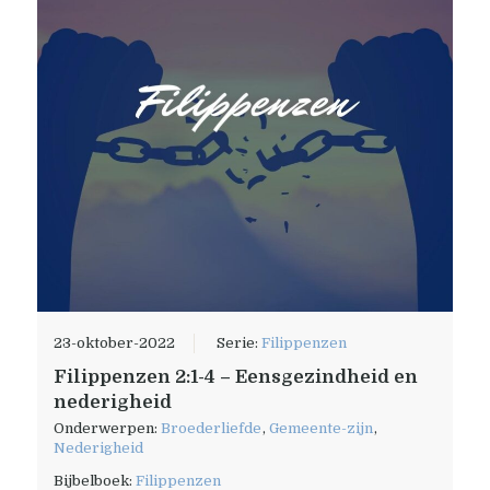
23-oktober-2022
Serie:
Filippenzen
Filippenzen 2:1-4 – Eensgezindheid en
nederigheid
Onderwerpen:
Broederliefde
,
Gemeente-zijn
,
Nederigheid
Bijbelboek:
Filippenzen