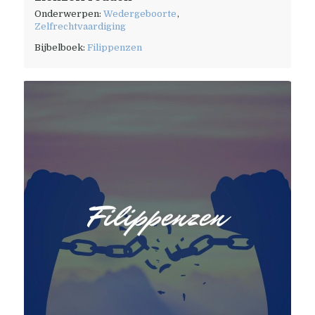
Onderwerpen:
Wedergeboorte
,
Zelfrechtvaardiging
Bijbelboek:
Filippenzen