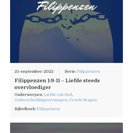
25-september-2022
Serie:
Filippenzen
Filippenzen 1:9-11 – Liefde steeds
overvloediger
Onderwerpen:
Liefde van God
,
Onderscheidingsvermogen
,
Vrucht dragen
Bijbelboek:
Filippenzen