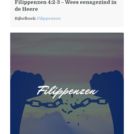
Filippenzen 4:2-3 – Wees eensgezind in
de Heere
Bijbelboek:
Filippenzen