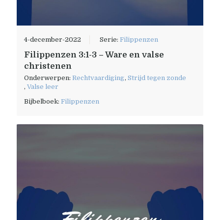
4-december-2022
Serie:
Filippenzen
Filippenzen 3:1-3 – Ware en valse
christenen
Onderwerpen:
Rechtvaardiging
,
Strijd tegen zonde
,
Valse leer
Bijbelboek:
Filippenzen