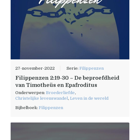
27-november-2022
Serie:
Filippenzen
Filippenzen 2:19-30 – De beproefdheid
van Timotheüs en Epafroditus
Onderwerpen:
Broederliefde
,
Christelijke levenswandel
,
Leven in de wereld
Bijbelboek:
Filippenzen