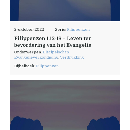
2-oktober-2022
Serie:
Filippenzen
Filippenzen 1:12-18 – Leven ter
bevordering van het Evangelie
Onderwerpen:
Discipelschap
,
Evangelieverkondiging
,
Verdrukking
Bijbelboek:
Filippenzen