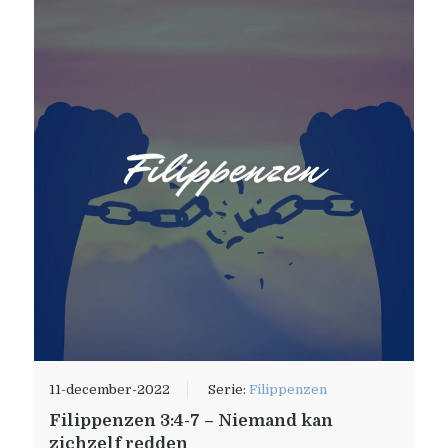
11-december-2022
Serie:
Filippenzen
Filippenzen 3:4-7 – Niemand kan
zichzelf redden