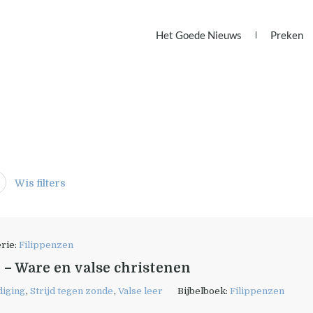
Het Goede Nieuws
Preken
Wis filters
rie:
Filippenzen
3 – Ware en valse christenen
diging
,
Strijd tegen zonde
,
Valse leer
Bijbelboek:
Filippenzen