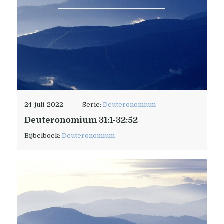
24-juli-2022
Serie:
Deuteronomium
Deuteronomium 31:1-32:52
Bijbelboek:
Deuteronomium