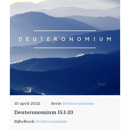
10-april-2022
Serie:
Deuteronomium
Deuteronomium 15:1-23
Bijbelboek:
Deuteronomium