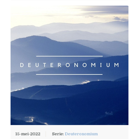
15-mei-2022
Serie:
Deuteronomium