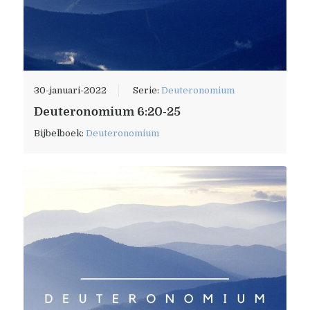
30-januari-2022
Serie:
Deuteronomium
Deuteronomium 6:20-25
Bijbelboek:
Deuteronomium