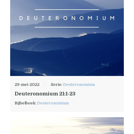
29-mei-2022
Serie:
Deuteronomium
Deuteronomium 21:1-23
Bijbelboek:
Deuteronomium