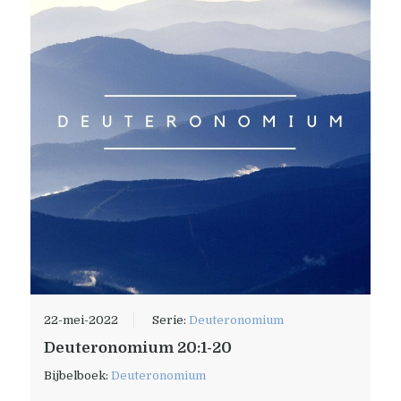
22-mei-2022
Serie:
Deuteronomium
Deuteronomium 20:1-20
Bijbelboek:
Deuteronomium