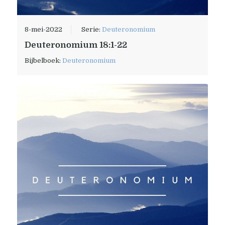
8-mei-2022
Serie:
Deuteronomium
Deuteronomium 18:1-22
Bijbelboek:
Deuteronomium