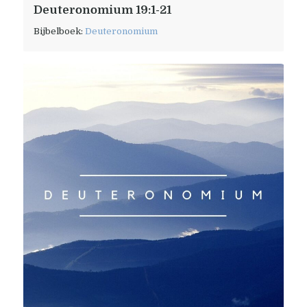
Deuteronomium 19:1-21
Bijbelboek:
Deuteronomium