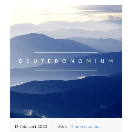
13-februari-2022
Serie:
Deuteronomium