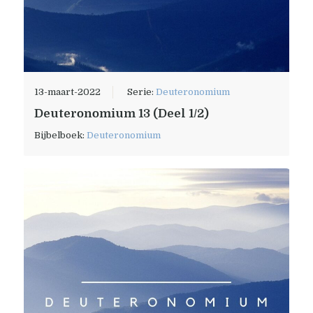
13-maart-2022
Serie:
Deuteronomium
Deuteronomium 13 (Deel 1/2)
Bijbelboek:
Deuteronomium