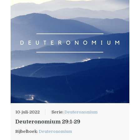
10-juli-2022
Serie:
Deuteronomium
Deuteronomium 29:1-29
Bijbelboek:
Deuteronomium