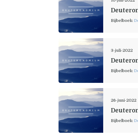
10-juli-2022
Deutero
Bijbelboek:
D
3-juli-2022
Deuteron
Bijbelboek:
D
26-juni-2022
Deuteron
Bijbelboek:
D