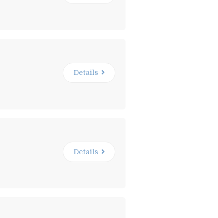
Details
Details