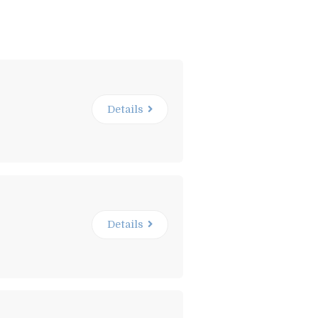
Details
Details