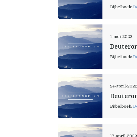
Bijbelboek:
D
1-mei-2022
Deutero
Bijbelboek:
D
24-april-202
Deuteron
Bijbelboek:
D
17-april-202