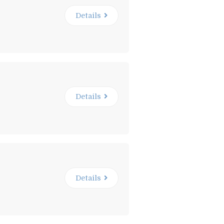
Details
Details
Details