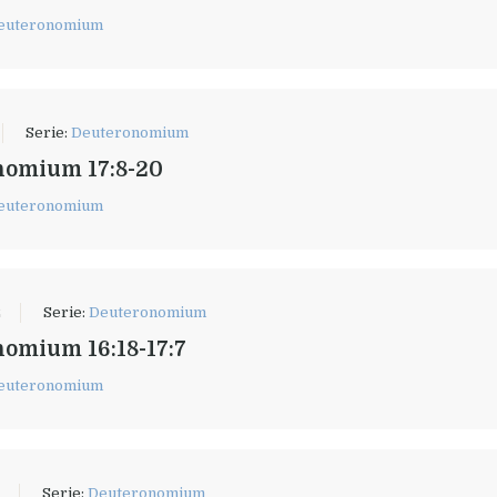
euteronomium
Serie:
Deuteronomium
nomium 17:8-20
euteronomium
2
Serie:
Deuteronomium
omium 16:18-17:7
euteronomium
2
Serie:
Deuteronomium