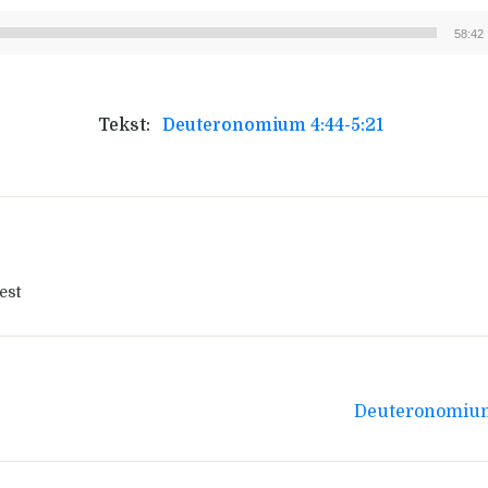
58:42
Audiospeler
Tekst:
Deuteronomium 4:44-5:21
est
Deuteronomium