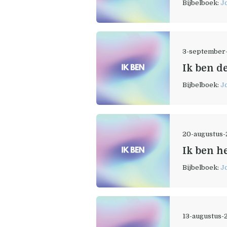
Bijbelboek:
J
3-september
Ik ben d
Bijbelboek:
J
20-augustus
Ik ben h
Bijbelboek:
J
13-augustus-