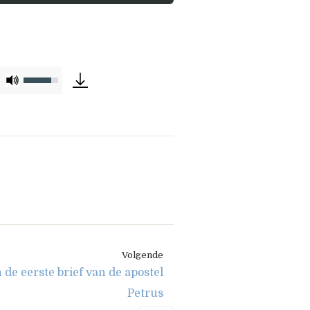
Gebruik
Omhoog/Omlaag
pijltoetsen
om
het
volume
te
verhogen
of
Volgende
te
 de eerste brief van de apostel
verlagen.
Petrus