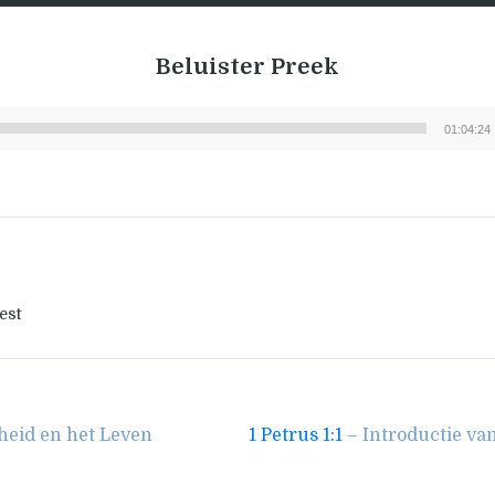
Beluister Preek
01:04:24
Audiospeler
est
heid en het Leven
1 Petrus 1:1
– Introductie van