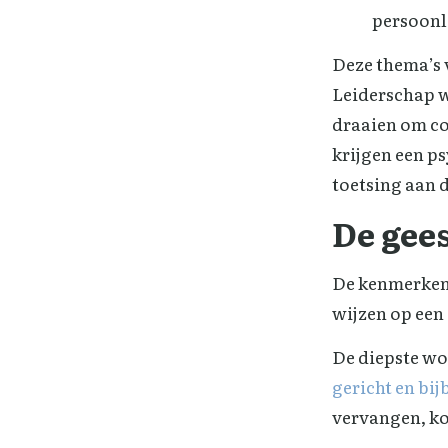
persoonli
Deze thema’s 
Leiderschap w
draaien om co
krijgen een p
toetsing aan d
De gees
De kenmerken v
wijzen op een
De diepste wo
gericht en bi
vervangen, ko