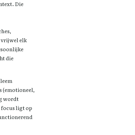
ntext. Die
ches,
vrijwel elk
rsoonlijke
ht die
bleem
is (emotioneel,
ng wordt
focus ligt op
functionerend