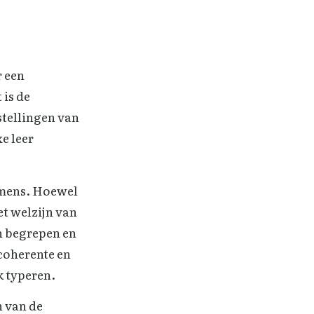
r een
 is de
stellingen van
e leer
 mens. Hoewel
et welzijn van
n begrepen en
 coherente en
k typeren.
n van de