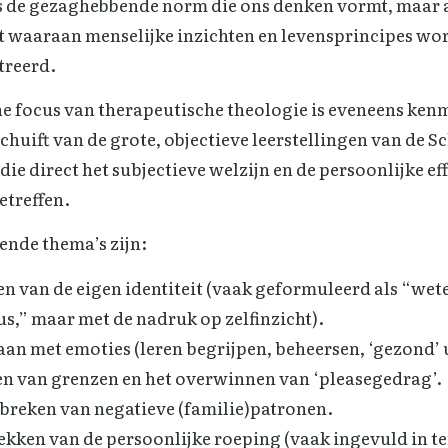
als de gezaghebbende norm die ons denken vormt, maar 
t waaraan menselijke inzichten en levensprincipes wo
treerd.
e focus van therapeutische theologie is eveneens ken
huift van de grote, objectieve leerstellingen van de Sc
e direct het subjectieve welzijn en de persoonlijke eff
etreffen.
nde thema’s zijn:
n van de eigen identiteit (vaak geformuleerd als “wete
us,” maar met de nadruk op zelfinzicht).
an met emoties (leren begrijpen, beheersen, ‘gezond’ 
len van grenzen en het overwinnen van ‘pleasegedrag’.
breken van negatieve (familie)patronen.
ekken van de persoonlijke roeping (vaak ingevuld in t