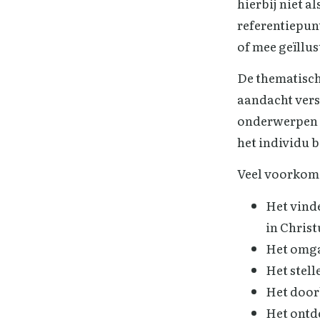
hierbij niet 
referentiepun
of mee geïllus
De thematisch
aandacht versc
onderwerpen di
het individu b
Veel voorkome
Het vinde
in Christ
Het omga
Het stel
Het door
Het ontd