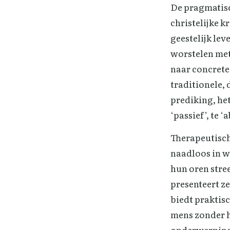
De pragmatisc
christelijke 
geestelijk le
worstelen met 
naar concrete 
traditionele,
prediking, he
‘passief’, te 
Therapeutisch
naadloos in w
hun oren stree
presenteert ze
biedt praktisc
mens zonder h
onderwerping