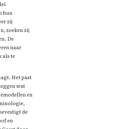
lei
en hun
er zij
n, zoeken zij
en. De
eren naar
 als te
aagt. Het past
 zeggen wat
piemodellen en
rminologie,
bevestigt de
oof en
 Geest door