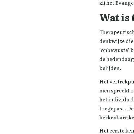
zij het Evange
Wat is
Therapeutisch
denkwijze die 
‘onbewuste’ b
de hedendaagse
belijden.
Het vertrekpu
men spreekt ov
het individu 
toegepast. Dez
herkenbare ke
Het eerste ke