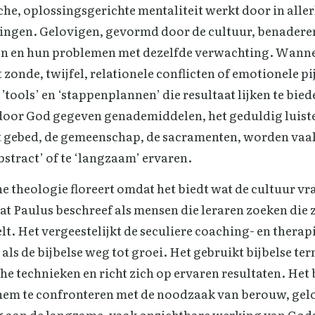
he, oplossingsgerichte mentaliteit werkt door in aller
kringen. Gelovigen, gevormd door de cultuur, benader
ven en hun problemen met dezelfde verwachting. Wanne
zonde, twijfel, relationele conflicten of emotionele pij
’tools’ en ‘stappenplannen’ die resultaat lijken te bied
 door God gegeven genademiddelen, het geduldig luist
t gebed, de gemeenschap, de sacramenten, worden vaak
‘abstract’ of te ‘langzaam’ ervaren.
e theologie floreert omdat het biedt wat de cultuur vr
at Paulus beschreef als mensen die leraren zoeken die
lt. Het vergeestelijkt de seculiere coaching- en thera
 als de bijbelse weg tot groei. Het gebruikt bijbelse te
he technieken en richt zich op ervaren resultaten. Het 
em te confronteren met de noodzaak van berouw, gel
 aan de langzame, vaak onzichtbare werking van Gods