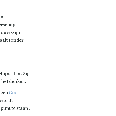
en.
erschap
rouw-zijn
vaak zonder
.
hijnselen. Zij
n het denken.
n een
God-
 wordt
punt te staan.