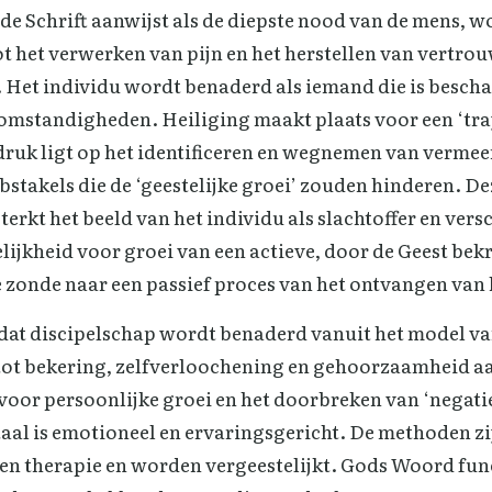
de Schrift aanwijst als de diepste nood van de mens, w
t het verwerken van pijn en het herstellen van vertrou
. Het individu wordt benaderd als iemand die is besch
omstandigheden. Heiliging maakt plaats voor een ‘traj
druk ligt op het identificeren en wegnemen van vermee
obstakels die de ‘geestelijke groei’ zouden hinderen. D
terkt het beeld van het individu als slachtoffer en vers
ijkheid voor groei van een actieve, door de Geest bek
e zonde naar een passief proces van het ontvangen van 
 dat discipelschap wordt benaderd vanuit het model v
ot bekering, zelfverloochening en gehoorzaamheid aa
voor persoonlijke groei en het doorbreken van ‘negati
taal is emotioneel en ervaringsgericht. De methoden zi
en therapie en worden vergeestelijkt. Gods Woord fun