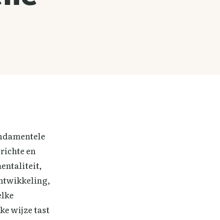
Fundamentele
richte en
ntaliteit,
ontwikkeling,
elke
e wijze tast