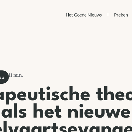
Het Goede Nieuws
Preken
11
min.
zen
peutische theo
als het nieuwe
lvaartsevange