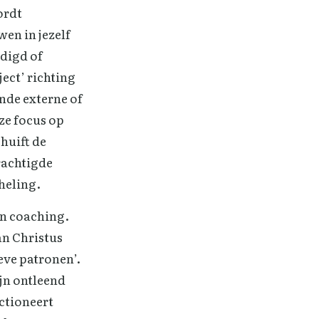
ordt
wen in jezelf
adigd of
ect’ richting
nde externe of
eze focus op
chuift de
rachtigde
heling.
an coaching.
n Christus
eve patronen’.
jn ontleend
ctioneert