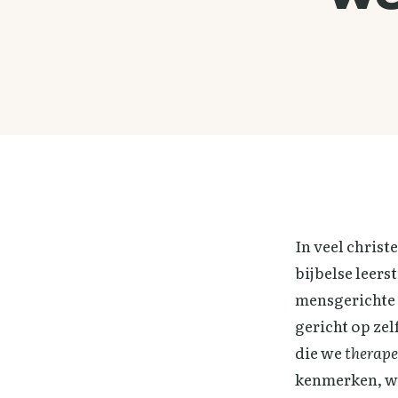
In veel christ
bijbelse leer
mensgerichte 
gericht op ze
die we
therape
kenmerken, wo