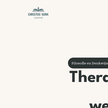
Filosofie en Denkwij
Thera
we