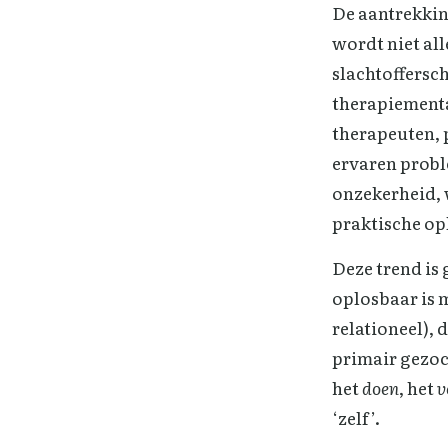
De aantrekkin
wordt niet al
slachtoffersc
therapiemental
therapeuten, 
ervaren probl
onzekerheid, 
praktische op
Deze trend is
oplosbaar is m
relationeel), 
primair gezoc
het
doen
, het
v
‘zelf’.