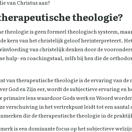
lie van Christus aan?
 therapeutische theologie?
e theologie is geen formeel theologisch systeem, maa
de kern van het christelijk geloof herinterpreteert. Het
eïnvloeding van christelijk denken door de vooronder
 hulp- en coachingstaal, zelfs bij hen die de orthodox
nt van therapeutische theologie is de ervaring van de
er God en Zijn eer, wordt de subjectieve ervaring en h
de primaire lens waardoor Gods werk en Woord worde
e verschuiving in het vertrekpunt leidt tot een aantal
nmerken die de therapeutische theologie in de praktij
nmerk is een dominante focus op het subjectieve welzij