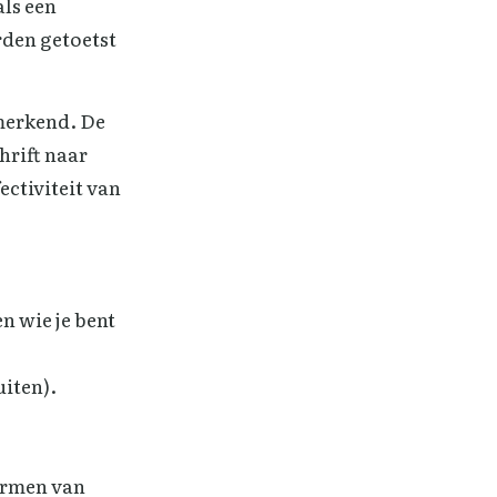
als een
rden getoetst
merkend. De
hrift naar
ectiviteit van
n wie je bent
uiten).
ermen van