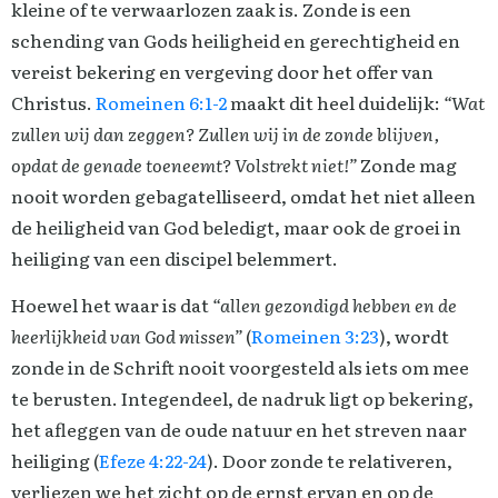
kleine of te verwaarlozen zaak is. Zonde is een
schending van Gods heiligheid en gerechtigheid en
vereist bekering en vergeving door het offer van
Christus.
Romeinen 6:1-2
maakt dit heel duidelijk:
“Wat
zullen wij dan zeggen? Zullen wij in de zonde blijven,
opdat de genade toeneemt? Volstrekt niet!”
Zonde mag
nooit worden gebagatelliseerd, omdat het niet alleen
de heiligheid van God beledigt, maar ook de groei in
heiliging van een discipel belemmert.
Hoewel het waar is dat
“allen gezondigd hebben en de
heerlijkheid van God missen”
(
Romeinen 3:23
), wordt
zonde in de Schrift nooit voorgesteld als iets om mee
te berusten. Integendeel, de nadruk ligt op bekering,
het afleggen van de oude natuur en het streven naar
heiliging (
Efeze 4:22-24
). Door zonde te relativeren,
verliezen we het zicht op de ernst ervan en op de