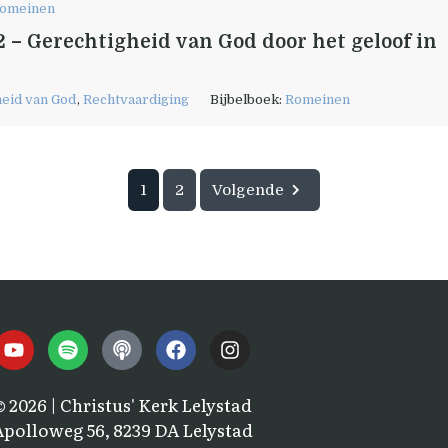
omeinen
 – Gerechtigheid van God door het geloof in
eid van God
,
Rechtvaardiging
Bijbelboek:
Romeinen
1
2
Volgende
© 2026 | Christus' Kerk Lelystad
Apolloweg 56, 8239 DA Lelystad