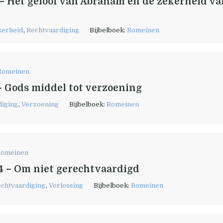
– Het geloof van Abraham en de zekerheid va
kerheid
,
Rechtvaardiging
Bijbelboek:
Romeinen
Romeinen
– Gods middel tot verzoening
diging
,
Verzoening
Bijbelboek:
Romeinen
omeinen
4 – Om niet gerechtvaardigd
chtvaardiging
,
Verlossing
Bijbelboek:
Romeinen