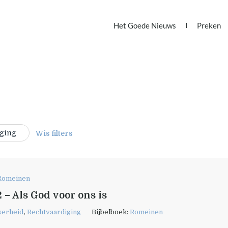
Het Goede Nieuws
Preken
iging
Wis filters
Romeinen
 – Als God voor ons is
kerheid
,
Rechtvaardiging
Bijbelboek:
Romeinen